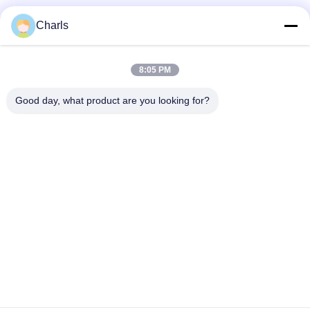
Truyền thông xã hội
Charls
8:05 PM
Liên lạc nhanh
Good day, what product are you looking for?
Điện thoại
86--15961532055
Email
Charls@gabionmachinery.com
Địa chỉ
No 148, Yungu Road, Zhutang Town, Jiangyin City, Jiangsu
Province, Trung Quốc
Chính sách bảo mật
|
Sơ đồ trang web
Trung Quốc Chất lượng tốt Máy Gabion Nhà cung cấp. 2018-