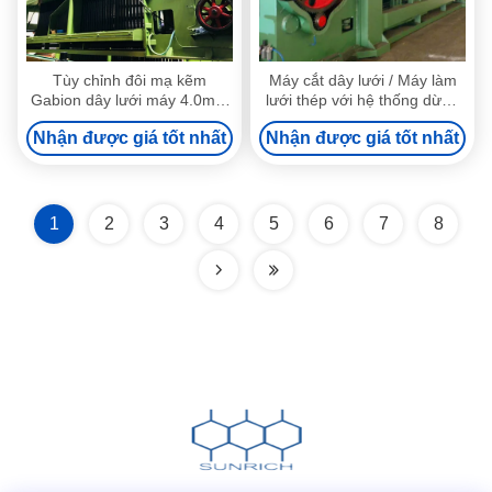
Tùy chỉnh đôi mạ kẽm
Máy cắt dây lưới / Máy làm
Gabion dây lưới máy 4.0mm
lưới thép với hệ thống dừng
dây với quá tải bảo vệ ly hợp
tự động
Nhận được giá tốt nhất
Nhận được giá tốt nhất
1
2
3
4
5
6
7
8