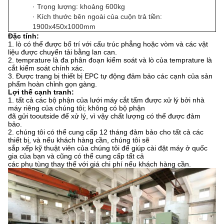
· Trọng lượng: khoảng 600kg
· Kích thước bên ngoài của cuộn trả tiền:
1900x450x1000mm
Đặc tính:
1. lò có thể được bố trí với cấu trúc phẳng hoặc vòm và các vật
liệu được chuyển tải bằng lan can.
2. temprature là đa phân đoạn kiểm soát và lò của temprature là
cắt kiểm soát chính xác.
3. Được trang bị thiết bị EPC tự động đảm bảo các cạnh của sản
phẩm hoàn chỉnh gọn gàng.
Lợi thế cạnh tranh:
1. tất cả các bộ phận của lưới máy cắt tấm được xử lý bởi nhà
máy riêng của chúng tôi;
không có bộ phận
đã gửi tooutside để xử lý, vì vậy chất lượng có thể được đảm
bảo.
2. chúng tôi có thể cung cấp 12 tháng đảm bảo cho tất cả các
thiết bị, và nếu khách hàng cần, chúng tôi sẽ
sắp xếp kỹ thuật viên của chúng tôi để giúp cài đặt máy ở quốc
gia của bạn và cũng có thể cung cấp tất cả
các phụ tùng thay thế với giá chi phí nếu khách hàng cần.