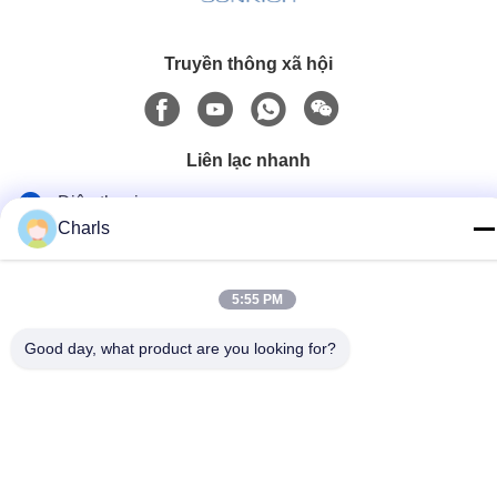
Truyền thông xã hội
Liên lạc nhanh
Điện thoại
Charls
86--15961532055
Email
5:55 PM
Charls@gabionmachinery.com
Good day, what product are you looking for?
Địa chỉ
No 148, Yungu Road, Zhutang Town, Jiangyin City, Jiangsu
Province, Trung Quốc
Chính sách bảo mật
|
Sơ đồ trang web