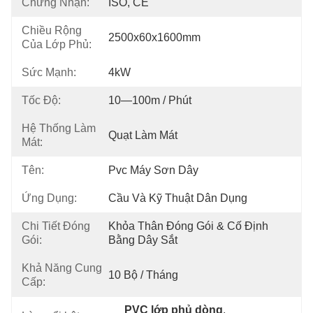
Chứng Nhận:
ISO, CE
Chiều Rộng
2500x60x1600mm
Của Lớp Phủ:
Sức Mạnh:
4kW
Tốc Độ:
10—100m / Phút
Hệ Thống Làm
Quạt Làm Mát
Mát:
Tên:
Pvc Máy Sơn Dây
Ứng Dụng:
Cầu Và Kỹ Thuật Dân Dụng
Chi Tiết Đóng
Khỏa Thân Đóng Gói & Cố Định 
Gói:
Bằng Dây Sắt
Khả Năng Cung
10 Bộ / Tháng
Cấp:
PVC lớp phủ dòng
, 