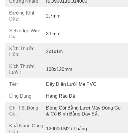
Chứng Nhận:
ISO9001,ISO14000
Đường Kính
2,7mm
Dây:
Selvedge Wire
3.0mm
Dia:
Kích Thước
2x1x1m
Hộp:
Kích Thước
100x120mm
Lưới:
Tên:
Dây Điện Lưới Mạ PVC
Ứng Dụng:
Hàng Rào Đá
Chi Tiết Đóng
Đóng Gói Bằng Lưới Máy Đóng Gói 
Gói:
& Cố Định Bằng Dây Sắt
Khả Năng Cung
120000 M2 / Tháng
Cấp: