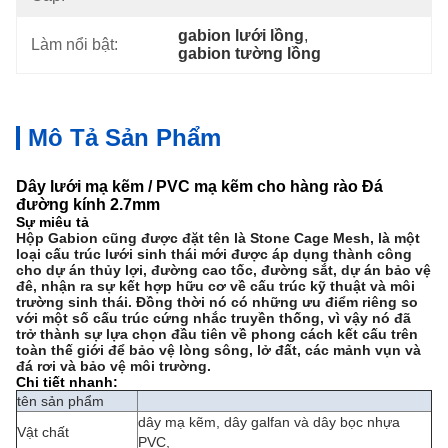
gabion lưới lồng
, 
Làm nổi bật:
gabion tường lồng
Mô Tả Sản Phẩm
Dây lưới mạ kẽm / PVC mạ kẽm cho hàng rào Đá
đường kính 2.7mm
Sự miêu tả
Hộp Gabion cũng được đặt tên là Stone Cage Mesh, là một
loại cấu trúc lưới sinh thái mới được áp dụng thành công
cho dự án thủy lợi, đường cao tốc, đường sắt, dự án bảo vệ
đê, nhận ra sự kết hợp hữu cơ về cấu trúc kỹ thuật và môi
trường sinh thái.
Đồng thời nó có những ưu điểm riêng so
với một số cấu trúc cứng nhắc truyền thống, vì vậy nó đã
trở thành sự lựa chọn đầu tiên về phong cách kết cấu trên
toàn thế giới để bảo vệ lòng sông, lở đất, các mảnh vụn và
đá rơi và bảo vệ môi trường.
Chi tiết nhanh:
tên sản phẩm
dây mạ kẽm, dây galfan và dây bọc nhựa
Vật chất
PVC,