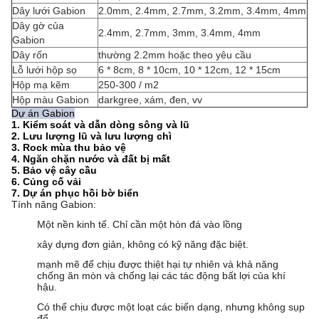
Dây lưới Gabion
2.0mm, 2.4mm, 2.7mm, 3.2mm, 3.4mm, 4mm
Dây gờ của
2.4mm, 2.7mm, 3mm, 3.4mm, 4mm
Gabion
Dây rốn
thường 2.2mm hoặc theo yêu cầu
Lỗ lưới hộp sọ
6 * 8cm, 8 * 10cm, 10 * 12cm, 12 * 15cm
Hộp mạ kẽm
250-300 / m2
Hộp màu Gabion
darkgree, xám, đen, vv
Dự án Gabion
1. Kiểm soát và dẫn dòng sông và lũ
2. Lưu lượng lũ và lưu lượng chì
3. Rock mùa thu bảo vệ
4. Ngăn chặn nước và đất bị mất
5. Bảo vệ cây cầu
6. Củng cố vải
7. Dự án phục hồi bờ biển
Tính năng Gabion:
Một nền kinh tế.
Chỉ cần một hòn đá vào lồng
xây dựng đơn giản, không có kỹ năng đặc biệt.
mạnh mẽ để chịu được thiệt hại tự nhiên và khả năng
chống ăn mòn và chống lại các tác động bất lợi của khí
hậu.
Có thể chịu được một loạt các biến dạng, nhưng không sụp
đổ.