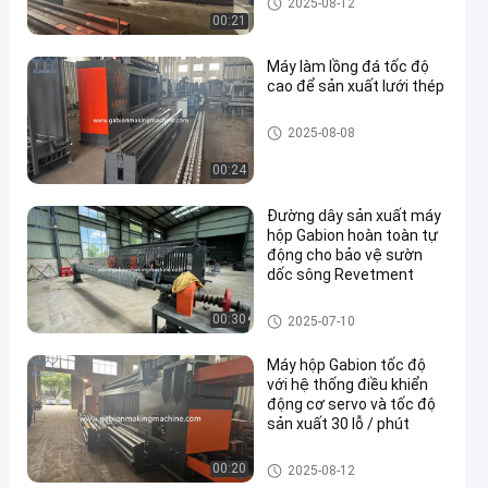
2025-08-12
00:21
Máy làm lồng đá tốc độ
cao để sản xuất lưới thép
Gabion hộp máy
2025-08-08
00:24
Đường dây sản xuất máy
hộp Gabion hoàn toàn tự
động cho bảo vệ sườn
dốc sông Revetment
Gabion hộp máy
00:30
2025-07-10
Máy hộp Gabion tốc độ
với hệ thống điều khiển
động cơ servo và tốc độ
sản xuất 30 lỗ / phút
Gabion hộp máy
00:20
2025-08-12