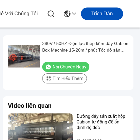
Hệ Với Chúng Tôi
Trích Dẫn
380V / 50HZ Điện lực thép kẽm dây Gabion
Box Machine 15-20m / phút Tốc độ sản
xuất
Nói Chuyện Ngay
Tìm Hiểu Thêm
Video liên quan
Đường dây sản xuất hộp
Gabion tự động để ổn
định độ dốc
Gabion hộp máy