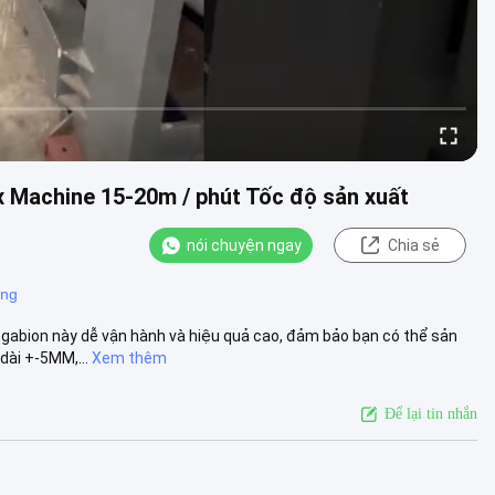
x Machine 15-20m / phút Tốc độ sản xuất
nói chuyện ngay
Chia sẻ
ộng
gabion này dễ vận hành và hiệu quả cao, đảm bảo bạn có thể sản
dài +-5MM,...
Xem thêm
Để lại tin nhắn