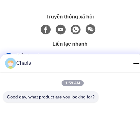
Truyền thông xã hội
Liên lạc nhanh
Điện thoại
Charls
86--15961532055
Email
1:59 AM
Charls@gabionmachinery.com
Good day, what product are you looking for?
Địa chỉ
No 148, Yungu Road, Zhutang Town, Jiangyin City, Jiangsu
Province, Trung Quốc
Chính sách bảo mật
|
Sơ đồ trang web