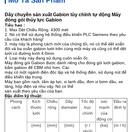
Mô Tả Sản Phẩm
Dây chuyền sản xuất Gabion tùy chỉnh tự động Máy
đóng gói thủy lực Gabion
Tiêu hao
:
1. Max Dệt Chiều Rộng: 4300 mét
2. Nó có thể sử dụng hệ thống điều khiển PLC Siemens theo yêu
cầu của khách hàng!
3. máy này là phong cách mới của chúng tôi, nó có thể dệt xoắn
đôi và ba xoắn gabion lưới trên cùng một máy và cũng có thể dệt
lưới có đường kính 4.0mm.
4. Loại máy này đang sử dụng cuộn xoắn ốc.
Máy đóng gói Gabion được dành riêng cho đóng gói lưới gabion,
bấm gabion để CBM nhỏ hơn.
Các
máy có một ngành điện độc lập và hệ thống điện, sử dụng nút để
điều khiển tập trung.
Máy bao gồm rack, tấm áp lực, xi lanh dầu, đơn vị bơm dầu, xe
tăng, hộp điện và như vậy.
Nó có thể
sản xuất theo yêu cầu của bạn.
Đặc điểm kỹ thuật:
Phong
Kích
Chiều
Dây
Tốc độ
sức
Đầu ra
cách
thước
rộng
diamater
trục
mạnh
định lý
lưới
chính
của
động cơ
(mm)
(mm)
(mm)
(r /
(kw)
(m / h)
phút)