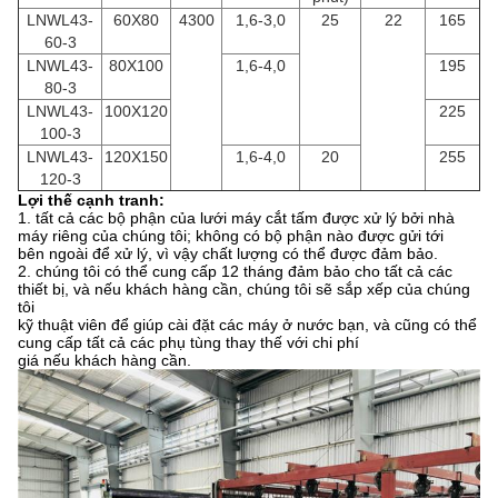
LNWL43-
60X80
4300
1,6-3,0
25
22
165
60-3
LNWL43-
80X100
1,6-4,0
195
80-3
LNWL43-
100X120
225
100-3
LNWL43-
120X150
1,6-4,0
20
255
120-3
Lợi thế cạnh tranh:
1. tất cả các bộ phận của lưới máy cắt tấm được xử lý bởi nhà
máy riêng của chúng tôi;
không có bộ phận nào được gửi tới
bên ngoài để xử lý, vì vậy chất lượng có thể được đảm bảo.
2. chúng tôi có thể cung cấp 12 tháng đảm bảo cho tất cả các
thiết bị, và nếu khách hàng cần, chúng tôi sẽ sắp xếp của chúng
tôi
kỹ thuật viên để giúp cài đặt các máy ở nước bạn, và cũng có thể
cung cấp tất cả các phụ tùng thay thế với chi phí
giá nếu khách hàng cần.