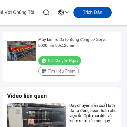
Hệ Với Chúng Tôi
Trích Dẫn
Máy làm rọ đá tự động động cơ Servo
5000mm 88x125mm
Nói Chuyện Ngay
Tìm Hiểu Thêm
Video liên quan
Dây chuyền sản xuất lưới
đá tự động hoàn toàn cho
việc ổn định mái dốc và
kiểm soát xói mòn quy
mô lớn