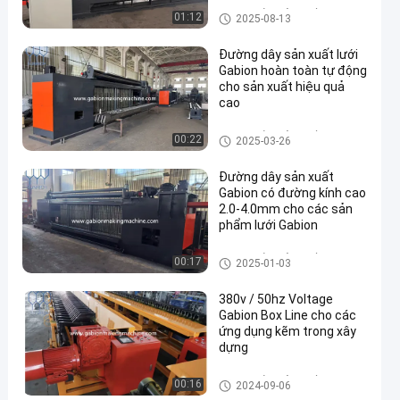
Dây chuyền sản xuất Gabion
01:12
2025-08-13
Đường dây sản xuất lưới
Gabion hoàn toàn tự động
cho sản xuất hiệu quả
cao
Dây chuyền sản xuất Gabion
00:22
2025-03-26
Đường dây sản xuất
Gabion có đường kính cao
2.0-4.0mm cho các sản
phẩm lưới Gabion
Dây chuyền sản xuất Gabion
00:17
2025-01-03
380v / 50hz Voltage
Gabion Box Line cho các
ứng dụng kẽm trong xây
dựng
Dây chuyền sản xuất Gabion
00:16
2024-09-06