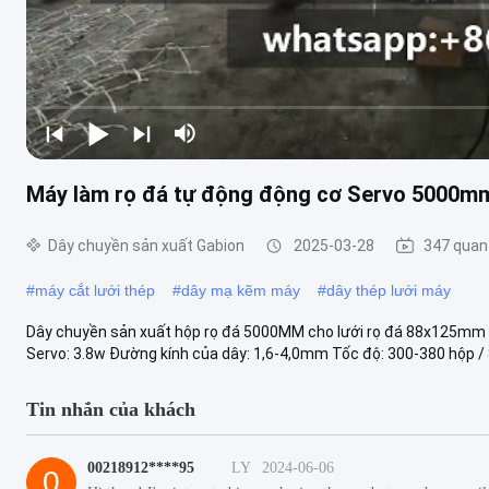
Máy làm rọ đá tự động động cơ Servo 5000
Dây chuyền sản xuất Gabion
2025-03-28
347 quan
#
máy cắt lưới thép
#
dây mạ kẽm máy
#
dây thép lưới máy
Dây chuyền sản xuất hộp rọ đá 5000MM cho lưới rọ đá 88x125mm v
Servo: 3.8w Đường kính của dây: 1,6-4,0mm Tốc độ: 300-380 hộp / 8
Tin nhắn của khách
00218912****95
LY
2024-06-06
0