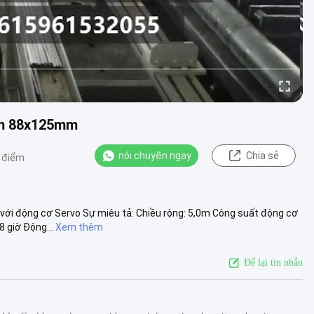
mm 88x125mm
nói chuyện ngay
Chia sẻ
 điểm
ới động cơ Servo Sự miêu tả: Chiều rộng: 5,0m Công suất động cơ
 giờ Động...
Xem thêm
Để lại tin nhắn